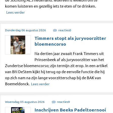
de Stichting ALS Nederland. Iedereen is welkom om te
komen luisteren en gezellig iets te eten of te drinken.
Lees verder
Donderdag
06
augustus
2026
reacties
0
Timmers stopt als juryvoorzitter
bloemencorso
Na dertien jaar zwaait Frank Timmers uit
Prinsenbeek af als juryvoorzitter van het
Zundertse bloemencorso; zijn termijn zit erop. In een artikel
van BN DeStem kijkt hij terug op de eervolle functie die hij
op zich nam na zijn lange voorzitterschap bij de BAK van
Boemeldonck.
Lees verder
Woensdag
05
augustus
2026
reacties
9
Inschrijven Beeks Padeltoernooi