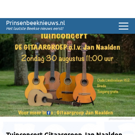
Sinds 2008
reacties
0
Vrijdag
07
augustus
2026
Prinsenbeeknieuws.nl
Het laatste Beekse nieuws eerst!
Tuinconcert Gitaargroep Jan Naalden