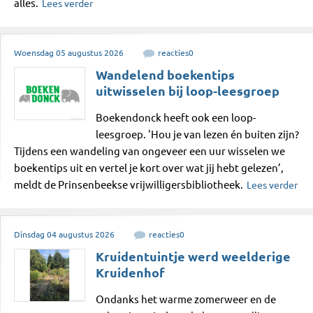
alles.
Lees verder
Woensdag
05
augustus
2026
reacties
0
Wandelend boekentips
uitwisselen bij loop-leesgroep
Boekendonck heeft ook een loop-
leesgroep. 'Hou je van lezen én buiten zijn?
Tijdens een wandeling van ongeveer een uur wisselen we
boekentips uit en vertel je kort over wat jij hebt gelezen’,
meldt de Prinsenbeekse vrijwilligersbibliotheek.
Lees verder
Dinsdag
04
augustus
2026
reacties
0
Kruidentuintje werd weelderige
Kruidenhof
Ondanks het warme zomerweer en de